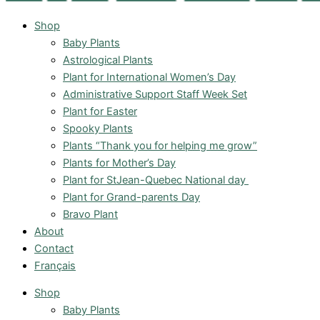
Shop
Baby Plants
Astrological Plants
Plant for International Women’s Day
Administrative Support Staff Week Set
Plant for Easter
Spooky Plants
Plants “Thank you for helping me grow”
Plants for Mother’s Day
Plant for StJean-Quebec National day
Plant for Grand-parents Day
Bravo Plant
About
Contact
Français
Shop
Baby Plants